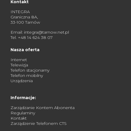
Kontakt
INTEGRA
Graniczna 8A,
33-100 Tarnów
Email:
integra@tarnow.net.pl
Tel.
+48 14 624 38 07
Nasza oferta
Internet
Telewizja
Telefon stacjonarny
Telefon mobilny
Urządzenia
Informacje:
Zarządzanie Kontem Abonenta
Regulaminy
Kontakt
Zarządzenie Telefonem CTS